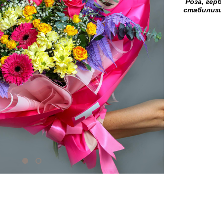
Роза, гер
стабилизи