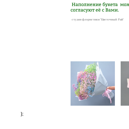
Наполнение букета може
согласуют её с Вами.
студия флористики "Цветочный Рай"
Букет # 6
6 000 pуб.
};