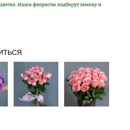
цветка .Наши флористы подберут замену и
ИТЬСЯ
Букет #57
Букет #78
8 100 pуб.
11 550 pуб.