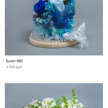
Букет #80
4 500 pуб.