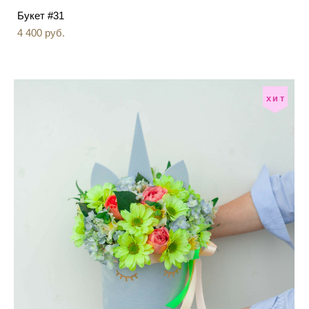
Букет #31
4 400 pуб.
хит