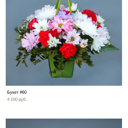
Букет #60
4 100 pуб.