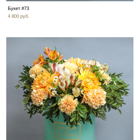
Букет #73
4 800 pуб.