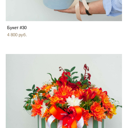
Букет #30
4 800 pуб.