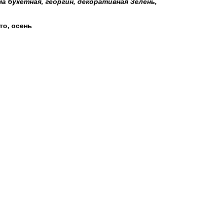
а букетная, георгин, декоративная Зелень,
то, осень