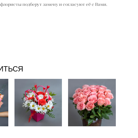
флористы подберут замену и согласуют её с Вами.
ИТЬСЯ
Букет #74
Букет #78
3 800 pуб.
11 550 pуб.