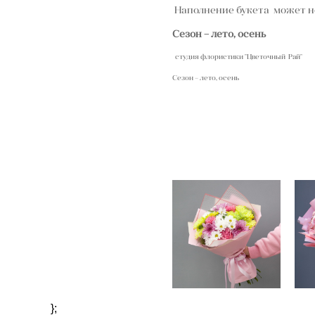
Наполнение букета может не
Сезон – лето, осень
студия флористики "Цветочный Рай"
Сезон – лето, осень
Букет #10
4 850 pуб.
};