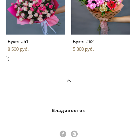
Букет #51
Букет #62
8 500 pуб.
5 800 pуб.
};
Владивосток